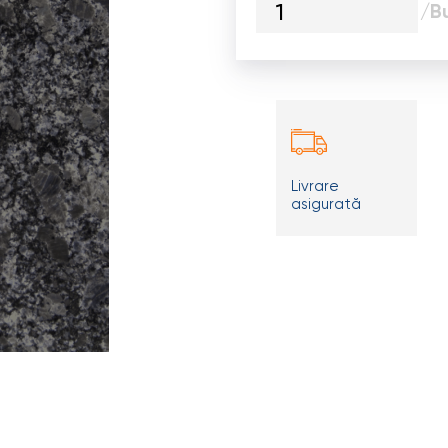
/B
Livrare
asigurată