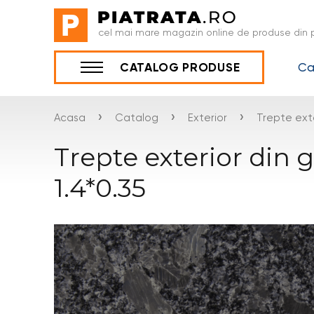
cel mai mare magazin online de produse din p
Ca
CATALOG PRODUSE
›
›
›
Acasa
Catalog
Exterior
Trepte ext
Trepte exterior din g
1.4*0.35