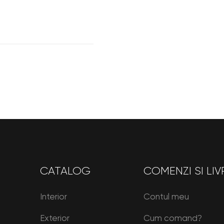
CATALOG
COMENZI SI LIV
Interior
Contul meu
Exterior
Cum comand?