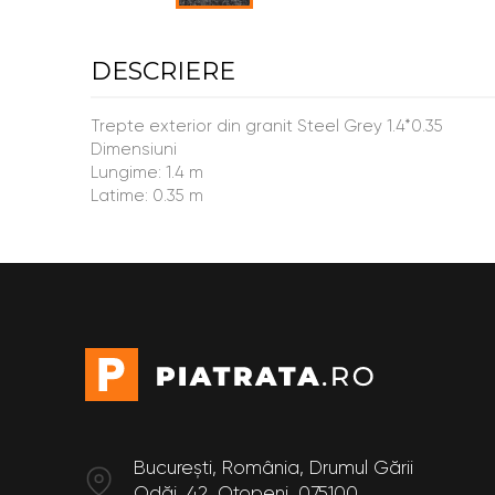
DESCRIERE
Trepte exterior din granit Steel Grey 1.4*0.35
Dimensiuni
Lungime: 1.4 m
Latime: 0.35 m
București, România, Drumul Gării
Odăi, 42, Otopeni, 075100