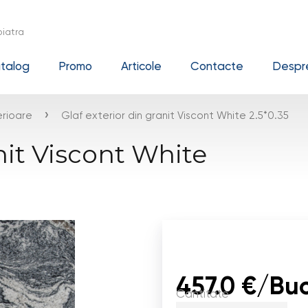
iatra
talog
Promo
Articole
Contacte
Despre
›
erioare
Glaf exterior din granit Viscont White 2.5*0.35
anit Viscont White
457.0 €/Buc
Cantitate