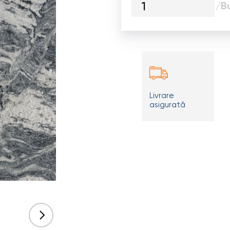
/B
Livrare
asigurată