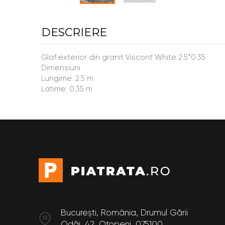
DESCRIERE
Glaf exterior din granit Viscont White 2.5*0.35
Dimensiuni
Lungime: 2.5 m
Latime: 0.35 m
București, România, Drumul Gării
Odăi, 42, Otopeni, 075100