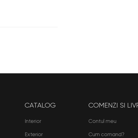
CATALOG
COMENZI SI LIV
Interior
Contul meu
Exterior
Cum comand?