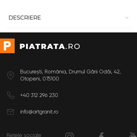
DESCRIERE
Contratrepte din granit Steel Grey 1,2*0,17
Dimensiuni
Lungime: 1.2 m
Latime: 0.17 m
București, România, Drumul Gării Odăi, 42,
Otopeni, 075100
+40 312 296 230
info@artgranit.ro
Rețele sociale