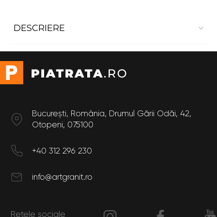
DESCRIERE
Contratrepte din granit Negro Angola 1,4*0,17
Dimensiuni
Lungime: 1.4 m
Latime: 0.17 m
București, România, Drumul Gării Odăi, 42,
Otopeni, 075100
+40 312 296 230
info@artgranit.ro
Rețele sociale