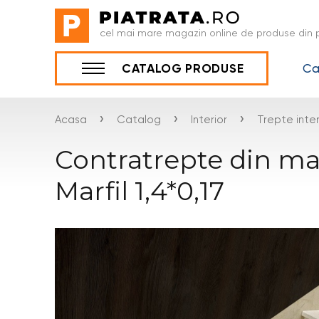
cel mai mare magazin online de produse din p
Ca
CATALOG PRODUSE
›
›
›
Acasa
Catalog
Interior
Trepte inter
Contratrepte din m
Marfil 1,4*0,17