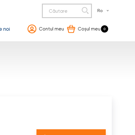
Ro
 noi
Contul meu
Coșul meu
0