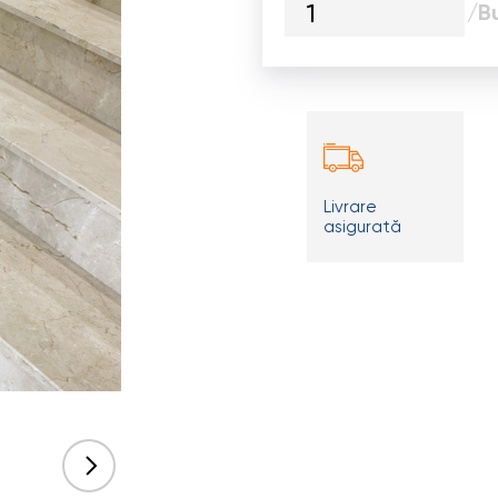
/B
Livrare
asigurată