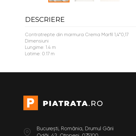
DESCRIERE
Contratrepte din marmura Crema Marfil 1,4*0,17
Dimensiuni
Lungime: 1.4 m
Latime: 0.17 m
București, România, Drumul Gării
Odăi, 42, Otopeni, 075100