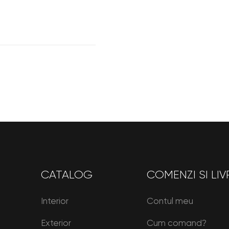
CATALOG
COMENZI SI LIV
Interior
Contul meu
Exterior
Cum comand?