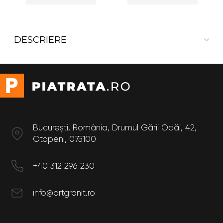
DESCRIERE
Trepte interior din marmura Pietra Grey 1.4*0.35
Dimensiuni
Lungime: 1.4 m
Latime: 0.35 m
București, România, Drumul Gării Odăi, 42,
Otopeni, 075100
+40 312 296 230
info@artgranit.ro