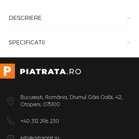
DESCRIERE
Blat baie Marmura White Carrara
SPECIFICATII
Dimensiuni:
- Lungime 1 m
- Latime 0,6 m
Suport montaj
Sub
blat
Formă
Dreptunghiular
Finisaj
Polisat
București, România, Drumul Gării Odăi, 42,
Culoare
Otopeni, 075100
Gri
Utilizare
Interior
+40 312 296 230
Destinație
Baie,
Bucătărie
info@artgranit.ro