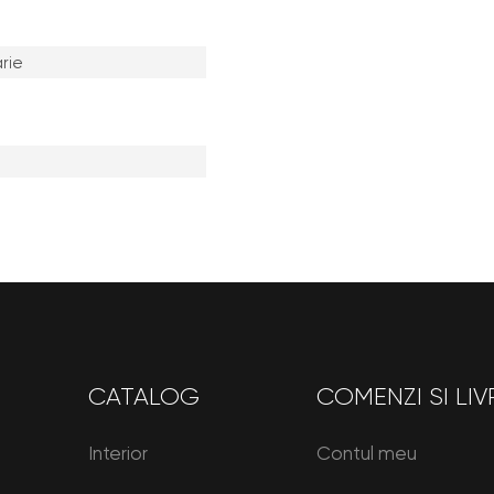
rie
CATALOG
COMENZI SI LIV
Interior
Contul meu