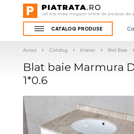
cel mai mare magazin online de produse din p
Ca
CATALOG PRODUSE
›
›
›
Acasa
Catalog
Interior
Blat Baie
Blat baie Marmura D
1*0.6