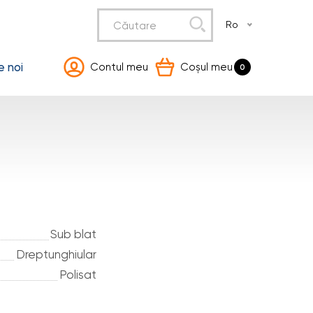
Ro
 noi
Contul meu
Coșul meu
0
Sub blat
Dreptunghiular
Polisat