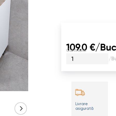
109.0 €/Buc
Cantitate
/B
Livrare
asigurată