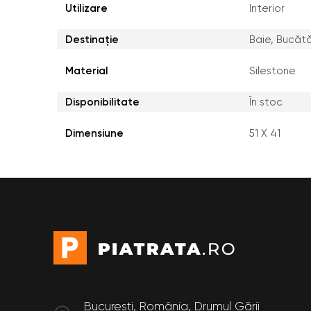
Utilizare
Interior
Destinație
Baie, Bucătă
Material
Silestone
Disponibilitate
În stoc
Dimensiune
51 X 41
București, România, Drumul Gării