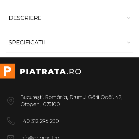
DESCRIERE
Blat baie Marmura Daino Imperiale
SPECIFICATII
Dimensiuni:
- Lungime 1,25 m
- Latime 0,6 m
Suport montaj
Sub
blat
Formă
Dreptunghiular
Finisaj
Polisat
București, România, Drumul Gării Odăi, 42,
Culoare
Otopeni, 075100
Alb
Utilizare
Interior
+40 312 296 230
Destinație
Baie,
Bucătărie
info@artgranit.ro