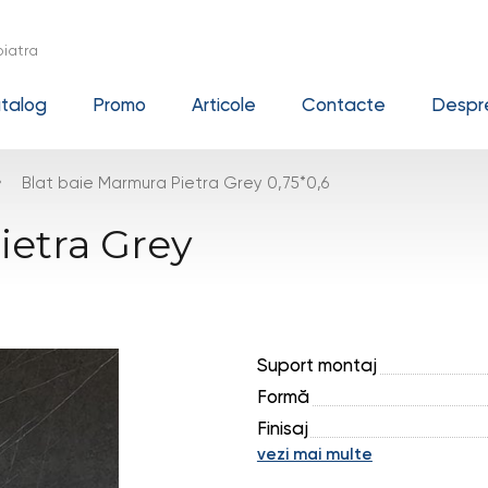
iatra
talog
Promo
Articole
Contacte
Despre
›
Blat baie Marmura Pietra Grey 0,75*0,6
ietra Grey
Suport montaj
Formă
Finisaj
vezi mai multe