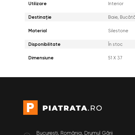
Utilizare
Interior
Destinație
Baie, Bucătă
Material
Silestone
Disponibilitate
În stoc
Dimensiune
51 X 37
București, România, Drumul Gării