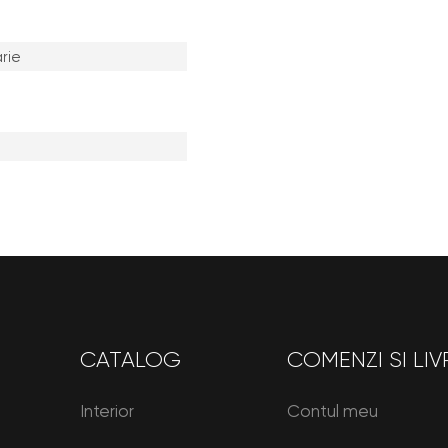
rie
CATALOG
COMENZI SI LIV
Interior
Contul meu