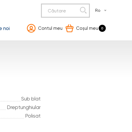
Ro
 noi
Contul meu
Coșul meu
0
Sub blat
Dreptunghiular
Polisat