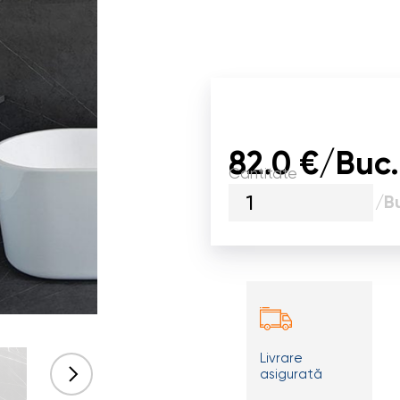
82.0 €/Buc.
Cantitate
/B
Livrare
asigurată