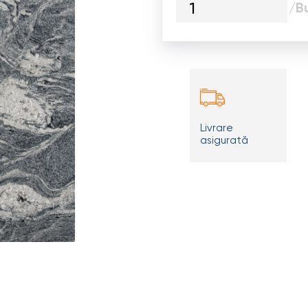
/B
Livrare
asigurată