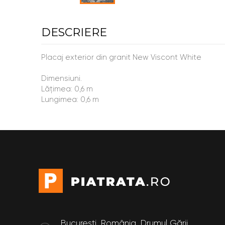
DESCRIERE
Placaj exterior din granit New Viscont White
Dimensiuni.
Lățimea: 0,6 m
Lungimea: 0,6 m
București, România, Drumul Gării