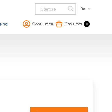
Ro
 noi
Contul meu
Coșul meu
0