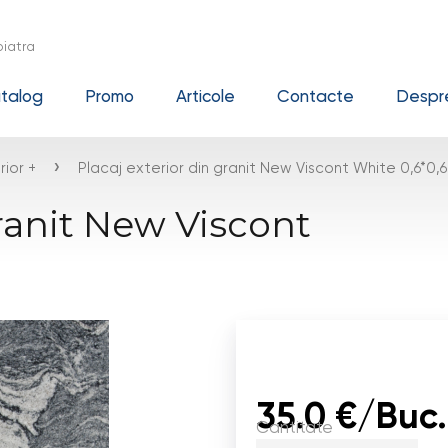
iatra
talog
Promo
Articole
Contacte
Despre
›
rior +
Placaj exterior din granit New Viscont White 0,6*0,6
granit New Viscont
35.0 €/Buc.
Cantitate