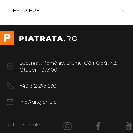
DESCRIERE
Dekton Marmorio
-Grosime 8mm
București, România, Drumul Gării Odăi, 42,
Otopeni, 075100
+40 312 296 230
info@artgranit.ro
Rețele sociale