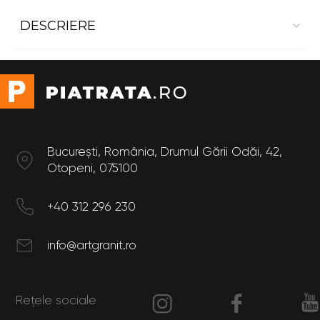
DESCRIERE
Placă Dekton
- Grosime 8 mm
București, România, Drumul Gării Odăi, 42,
Otopeni, 075100
+40 312 296 230
info@artgranit.ro
Rețele sociale