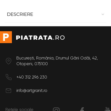
DESCRIERE
Granit New Viscont White
Dimensiuni:
Lungime: 0.6 m
Lățime: 0.3 m
București, România, Drumul Gării Odăi, 42,
Otopeni, 075100
+40 312 296 230
info@artgranit.ro
Rețele sociale