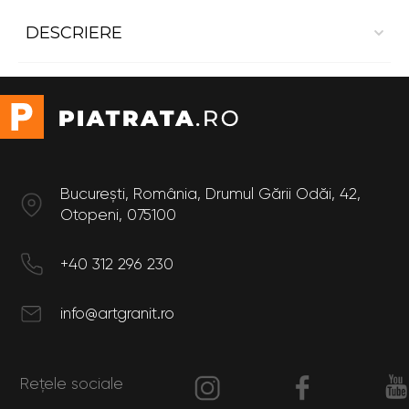
DESCRIERE
Masă cu blat din Marmură
ce are un design modern
și geometrie echilibrată. Se va încadra perfect într-
un birou, într-o bucătărie, sufragerie sau living.
Culoare și finisaj customizat.
București, România, Drumul Gării Odăi, 42,
FUSION -
1650 EUR
Otopeni, 075100
Blat din Marmură
+40 312 296 230
Culorile disponibile:
- Black Marquina
info@artgranit.ro
- Pietra Grey
- Crema Marfil
- Daino Imperiale
- White Carrara
Rețele sociale