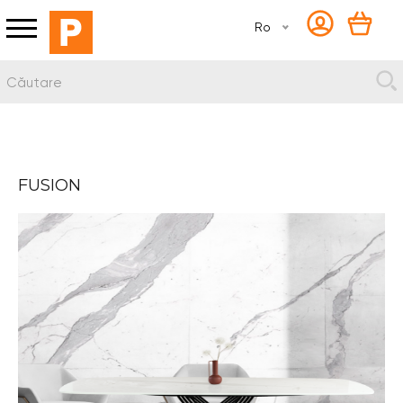
Ro
FUSION