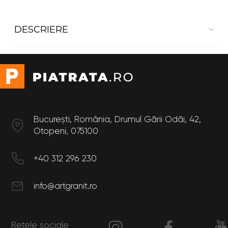
DESCRIERE
Placaj Interior din Dekton Kelya
Dimensiuni
Grosime: 12 mm
București, România, Drumul Gării Odăi, 42,
Otopeni, 075100
+40 312 296 230
info@artgranit.ro
Rețele sociale