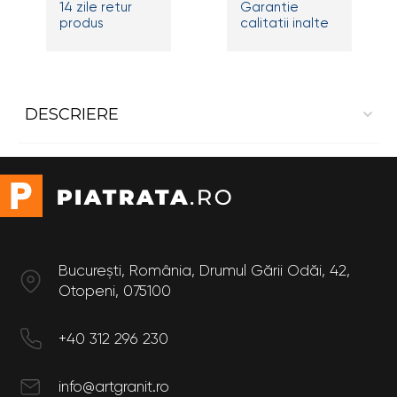
14 zile retur
Garantie
produs
calitatii inalte
DESCRIERE
Placaj Interior din Marmura White Carrara
Dimensiuni
Lungime: 60 cm
Lățime: 30 cm
București, România, Drumul Gării Odăi, 42,
Otopeni, 075100
+40 312 296 230
info@artgranit.ro