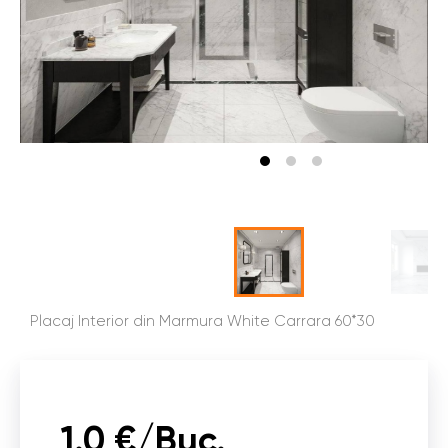
Placaj Interior din Marmura White Carrara 60*30
1.0 €/Buc.