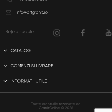
info@artgranit.ro
Rețele sociale
CATALOG
Interior
COMENZI SI LIVRARE
Exterior
Contul meu
INFORMAȚII UTILE
Cum comand?
Certificări
Cum plătesc?
Termeni și condiții
Toate drepturile rezervate de
Cum se livrează?
GranitOnline © 2026