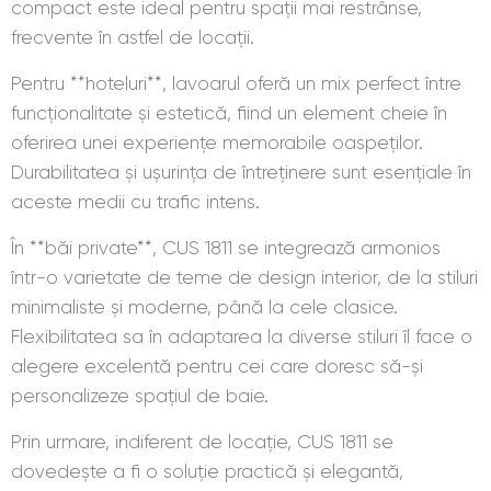
compact este ideal pentru spații mai restrânse,
frecvente în astfel de locații.
Pentru **hoteluri**, lavoarul oferă un mix perfect între
funcționalitate și estetică, fiind un element cheie în
oferirea unei experiențe memorabile oaspeților.
Durabilitatea și ușurința de întreținere sunt esențiale în
aceste medii cu trafic intens.
În **băi private**, CUS 1811 se integrează armonios
într-o varietate de teme de design interior, de la stiluri
minimaliste și moderne, până la cele clasice.
Flexibilitatea sa în adaptarea la diverse stiluri îl face o
alegere excelentă pentru cei care doresc să-și
personalizeze spațiul de baie.
Prin urmare, indiferent de locație, CUS 1811 se
dovedește a fi o soluție practică și elegantă,