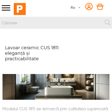
Ro
Lavoar ceramic CUS 1811:
eleganță și
practicabilitate
Modelul
CUS 1811
se remarcă prin calitatea superioară