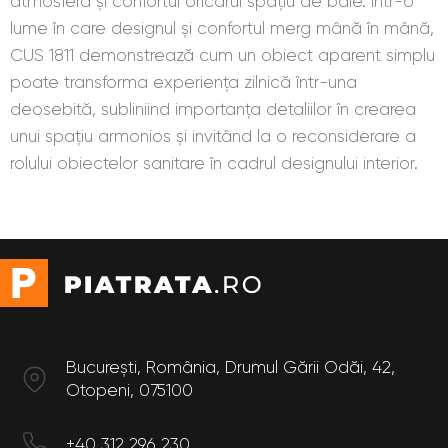
atmosfera și confortul oricărui spațiu de baie. Într-o
lume în care designul și confortul merg mână în mână,
CUS 1811 demonstrează cum un obiect aparent simplu
poate transforma experiența zilnică într-una
deosebită, subliniind importanța detaliilor în crearea
unui spațiu armonios și invitând la o reconsiderare a
rolului obiectelor sanitare în cadrul designului interior.
București, România, Drumul Gării Odăi, 42,
Otopeni, 075100
+40 312 296 230