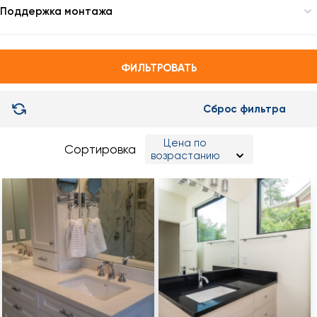
34 X 37
Поддержка монтажа
51 X 37
Под столешницы
51 X 41
ФИЛЬТРОВАТЬ
67 X 43.5
Сброс фильтра
Цена по
Сортировка
возрастанию