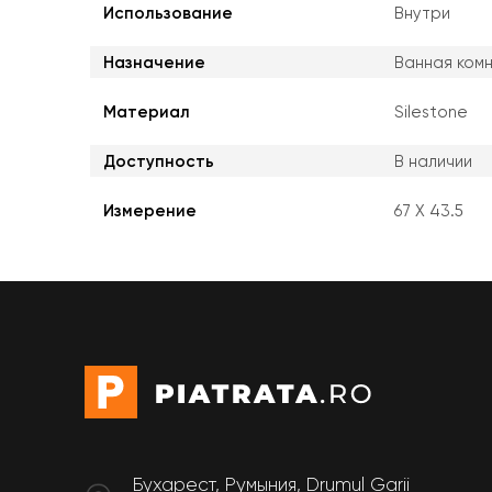
Использование
Внутри
Назначение
Ванная комн
Материал
Silestone
Доступность
В наличии
Измерение
67 X 43.5
Бухарест, Румыния, Drumul Garii