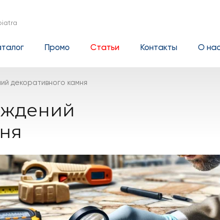
iatra
аталог
Промо
Статьи
Контакты
О на
ий декоративного камня
еждений
мня