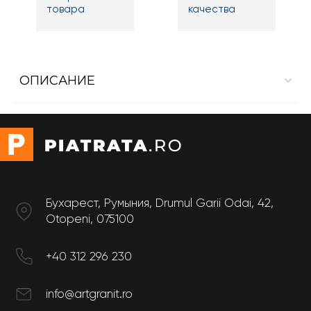
товара
качества
ОПИСАНИЕ
Внутренняя лестница из мрамора Daino Imperiale
1.2*0.35
Pазмер
Длина: 1.2 м
Ширина: 0.35 м
Бухарест, Румыния, Drumul Garii Odai, 42,
Otopeni, 075100
+40 312 296 230
info@artgranit.ro