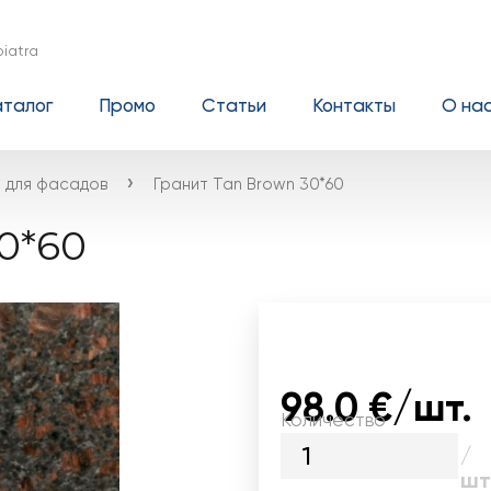
iatra
аталог
Промо
Статьи
Контакты
О на
›
а для фасадов
Гранит Tan Brown 30*60
0*60
98.0 €/шт.
Количество
/
шт